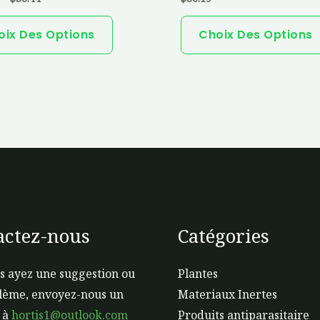
variations.
Les
oix Des Options
Choix Des Options
options
peuvent
être
choisies
sur
la
page
du
produit
actez-nous
Catégories
s ayez une suggestion ou
Plantes
lème, envoyez-nous un
Materiaux Inertes
 à
hortis1@outlook.com
Produits antiparasitaire