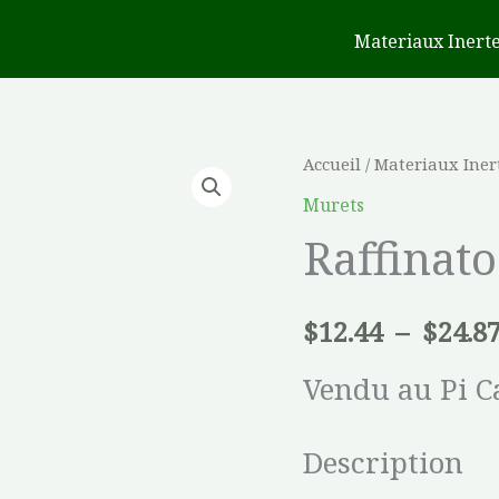
Materiaux Inert
quantité
Accueil
/
Materiaux Iner
de
Murets
Raffinato
Raffinato
$
12.44
–
$
24.8
Vendu au Pi C
Description