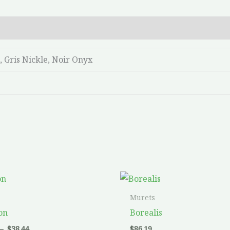
, Gris Nickle, Noir Onyx
Plage
Ce
de
produit
prix :
Murets
$37.52
a
on
Borealis
à
$38.44
plusieurs
–
$
38.44
$
86.19