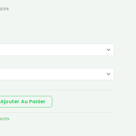
uces
Ajouter Au Panier
rets