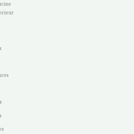
scine
erieur
s
uces
e
s
es