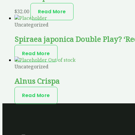
$
32.00
Read More
Uncategorized
Spiraea japonica Double Play? ‘R
Read More
Out of stock
Uncategorized
Alnus Crispa
Read More