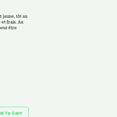
t jaune, tôt au
 et frais. Au
peut être
d To Cart