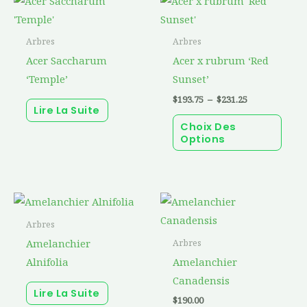
la
la
de
prod
prix :
page
page
$193.75
a
du
du
Arbres
Arbres
à
$231.25
plusi
produit
prod
Acer Saccharum
Acer x rubrum ‘Red
varia
‘Temple’
Sunset’
Les
$
193.75
–
$
231.25
Lire La Suite
optio
Choix Des
peuv
Options
être
chois
sur
Ce
la
prod
page
Arbres
a
du
Amelanchier
Arbres
plusi
prod
Alnifolia
Amelanchier
varia
Canadensis
Lire La Suite
Les
$
190.00