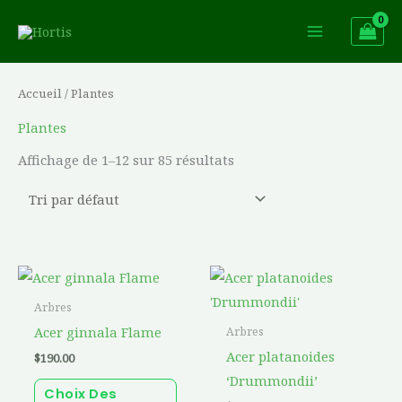
Aller
au
contenu
Accueil
/ Plantes
Plantes
Affichage de 1–12 sur 85 résultats
Ce
Ce
produit
prod
Arbres
a
a
Acer ginnala Flame
Arbres
plusieurs
plusi
Acer platanoides
$
190.00
variations.
varia
‘Drummondii’
Choix Des
Les
Les