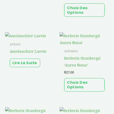
optio
Choix Des
peuv
Options
être
chois
sur
Ce
la
prod
page
Arbres
a
du
Amelanchier Laevis
Arbustes
plusi
prod
Berberis thunbergii
Lire La Suite
varia
‘Aurea Nana’
Les
$
27.00
optio
Choix Des
peuv
Options
être
chois
sur
Ce
Ce
la