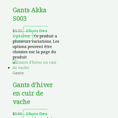
Gants Akka
S003
$
3.25
Choix Des
Ce produit a
Options
plusieurs variations. Les
options peuvent être
choisies sur la page du
produit
Gants
Gants d’hiver
en cuir de
vache
$
9.99
Choix Des