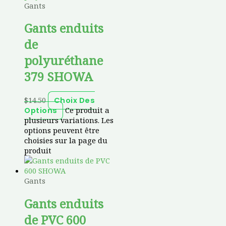
Gants
Gants enduits
de
polyuréthane
379 SHOWA
$
14.50
Choix Des
Ce produit a
Options
plusieurs variations. Les
options peuvent être
choisies sur la page du
produit
Gants
Gants enduits
de PVC 600