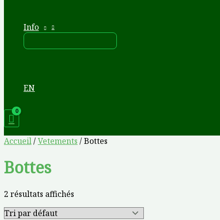
Info
EN
Accueil
/
Vetements
/ Bottes
Bottes
2 résultats affichés