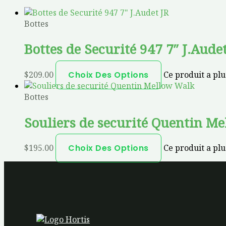
Bottes
Bottes de Securité 947 7″ J.Aude
$
209.00
Choix Des Options
Ce produit a plu
Bottes
Souliers de securité Quentin M
$
195.00
Choix Des Options
Ce produit a plu