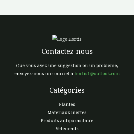
la
page
du
produit
Contactez-nous
Que vous ayez une suggestion ou un problème,
envoyez-nous un courriel à
hortis1@outlook.com
Catégories
Plantes
Materiaux Inertes
Produits antiparasitaire
Vetements