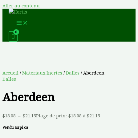
Aller au contenu
Accueil
/
Materiaux Inertes
/
Dalles
/ Aberdeen
Dalles
Aberdeen
$
18.08
–
$
21.15
Plage de prix : $18.08 à $21.15
Vendu au pi ca