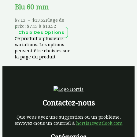
Blu 60 mm
$
7.13
–
$
13.52
Plage de
prix : $7.13 à $13.52
Choix Des Options
Ce produit a plusieurs
variations. Les options
peuvent être choisies sur
la page du produit
Contactez-nous
Que vous ayez une suggestion ou un problème,
envoyez-nous un courriel à
hortis1@outlook.com
Catégories