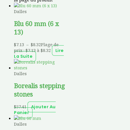
Dalles
Blu 60 mm (6 x
13)
$
7.13
–
$
8.32
Plage de
prix : $7.13 à $8.32
Lire
La Suite
Dalles
Borealis stepping
stones
$
57.41
Ajouter Au
Panier
Dalles