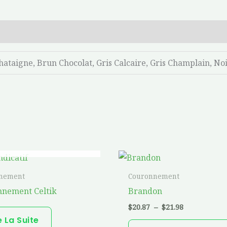
ataigne, Brun Chocolat, Gris Calcaire, Gris Champlain, No
 RUPTURE DE STOCK
Plage
de
prix :
nement
Couronnement
$20.87
nement Celtik
Brandon
à
$21.98
$
20.87
–
$
21.98
e La Suite