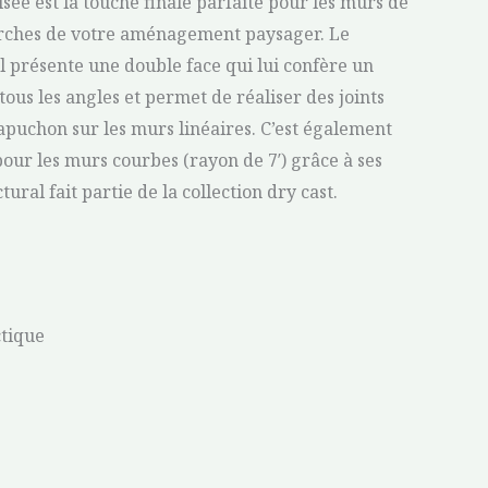
sée est la touche finale parfaite pour les murs de
rches de votre aménagement paysager. Le
 présente une double face qui lui confère un
tous les angles et permet de réaliser des joints
puchon sur les murs linéaires. C’est également
our les murs courbes (rayon de 7′) grâce à ses
ctural fait partie de la collection dry cast.
ctique