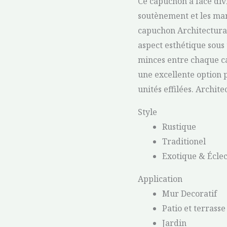
Ce capuchon à face divi
soutènement et les ma
capuchon Architectural
aspect esthétique sous 
minces entre chaque ca
une excellente option p
unités effilées. Archite
Style
Rustique
Traditionel
Exotique & Écle
Application
Mur Decoratif
Patio et terrasse
Jardin