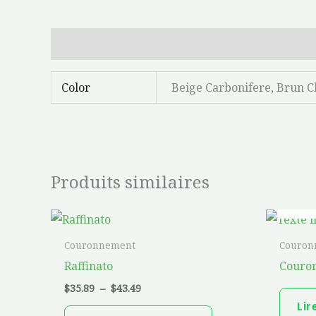
Informations complémentaires
Color
Beige Carbonifere, Brun Ch
Produits similaires
EN
Plage
Ce
de
produit
prix :
Couronnement
Couron
$35.89
a
Raffinato
Couron
à
$43.49
plusieurs
$
35.89
–
$
43.49
variations.
Lir