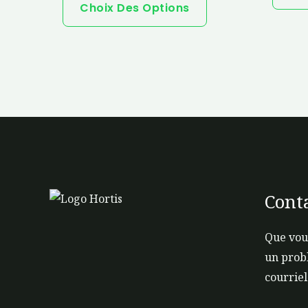
Les
Choix Des Options
options
peuvent
être
choisies
sur
la
page
du
produit
Cont
Que vou
un prob
courriel