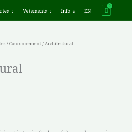
rtes
Vetements
Info
EN
tes
/
Couronnement
/ Architectural
Plage
de
ural
prix :
$14.42
1
à
$15.41