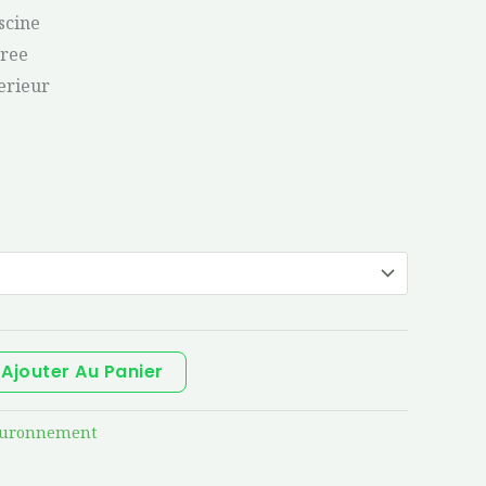
scine
uree
erieur
Ajouter Au Panier
uronnement