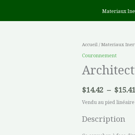
Materiaux Ine
quantité
Accueil
/
Materiaux Iner
de
Couronnement
Architectural
Architect
$
14.42
–
$
15.4
Vendu au pied linéaire
Description