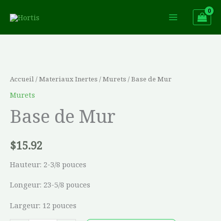
Aller
au
contenu
quantité
de
Base
Accueil
/
Materiaux Inertes
/
Murets
/ Base de Mur
de
Murets
Mur
Base de Mur
$
15.92
Hauteur: 2-3/8 pouces
Longeur: 23-5/8 pouces
Largeur: 12 pouces