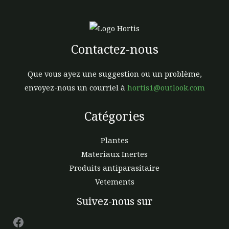
la
la
page
page
du
du
Contactez-nous
produit
prod
Que vous ayez une suggestion ou un problème,
envoyez-nous un courriel à
hortis1@outlook.com
Catégories
Plantes
Materiaux Inertes
Produits antiparasitaire
Vetements
Facebook
Suivez-nous sur