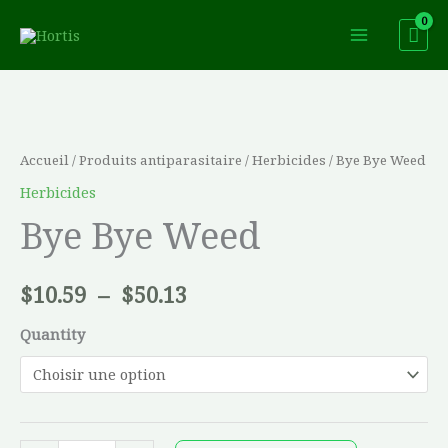
Aller
au
contenu
quantité
Plage
de
de
Bye
Accueil
/
Produits antiparasitaire
/
Herbicides
/ Bye Bye Weed
Bye
prix :
Herbicides
Weed
Bye Bye Weed
$10.59
à
$
10.59
–
$
50.13
$50.13
Quantity