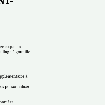
NT-
vec coque en
illage à goupille
upplémentaire à
os personnalisés
tonnière