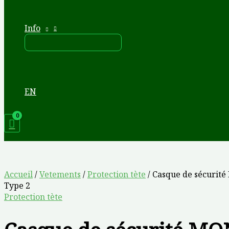
Info
EN
Accueil
/
Vetements
/
Protection tète
/ Casque de sécuri
Type 2
Protection tète