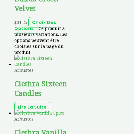
Velvet
$
31.25
Choix Des
Ce produit a
Options
plusieurs variations. Les
options peuvent être
choisies sur la page du
produit
Arbustes
Clethra Sixteen
Candles
Lire La Suite
Arbustes
Clethra Vanilla