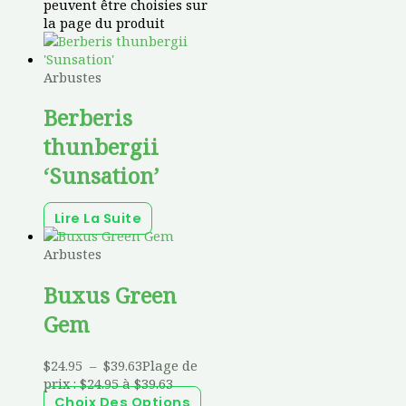
peuvent être choisies sur
la page du produit
Arbustes
Berberis
thunbergii
‘Sunsation’
Lire La Suite
Arbustes
Buxus Green
Gem
$
24.95
–
$
39.63
Plage de
prix : $24.95 à $39.63
Choix Des Options