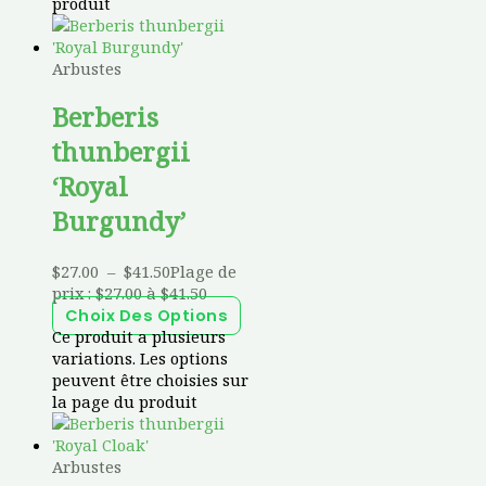
produit
Arbustes
Berberis
thunbergii
‘Royal
Burgundy’
$
27.00
–
$
41.50
Plage de
prix : $27.00 à $41.50
Choix Des Options
Ce produit a plusieurs
variations. Les options
peuvent être choisies sur
la page du produit
Arbustes