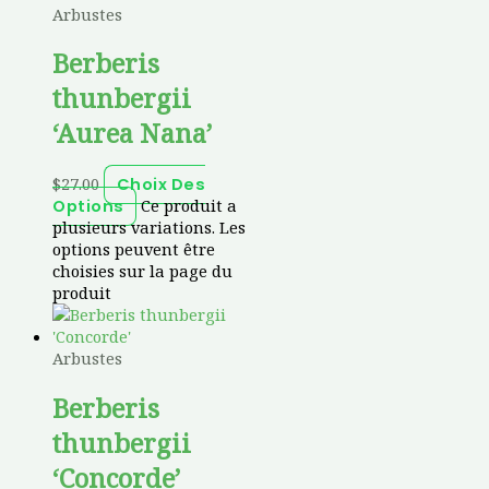
Arbustes
Berberis
thunbergii
‘Aurea Nana’
$
27.00
Choix Des
Ce produit a
Options
plusieurs variations. Les
options peuvent être
choisies sur la page du
produit
Arbustes
Berberis
thunbergii
‘Concorde’