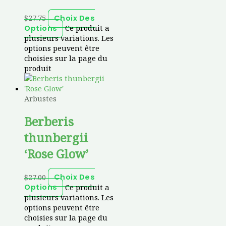
$
27.75
Choix Des
Ce produit a
Options
plusieurs variations. Les
options peuvent être
choisies sur la page du
produit
Arbustes
Berberis
thunbergii
‘Rose Glow’
$
27.00
Choix Des
Ce produit a
Options
plusieurs variations. Les
options peuvent être
choisies sur la page du