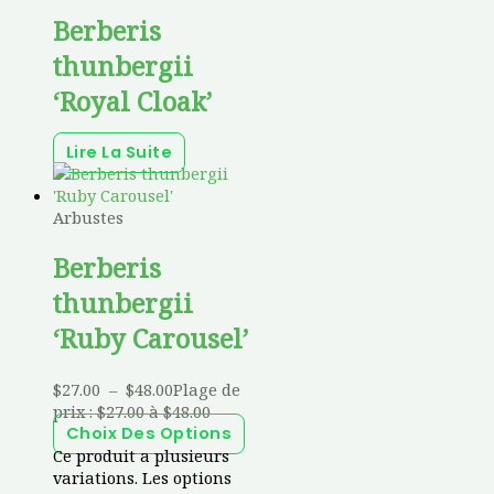
Berberis
thunbergii
‘Royal Cloak’
Lire La Suite
Arbustes
Berberis
thunbergii
‘Ruby Carousel’
$
27.00
–
$
48.00
Plage de
prix : $27.00 à $48.00
Choix Des Options
Ce produit a plusieurs
variations. Les options