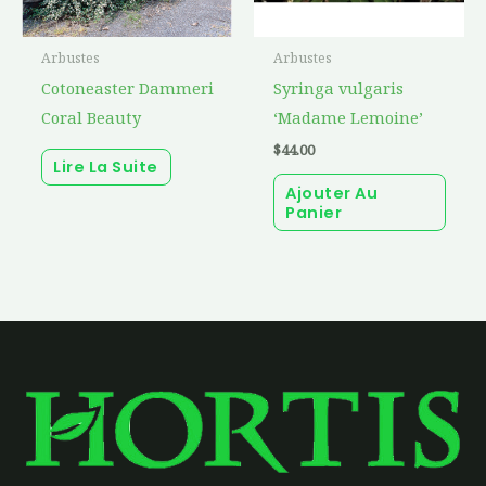
Arbustes
Arbustes
Cotoneaster Dammeri
Syringa vulgaris
Coral Beauty
‘Madame Lemoine’
$
44.00
Lire La Suite
Ajouter Au
Panier