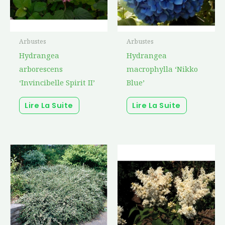
Arbustes
Arbustes
Hydrangea
Hydrangea
arborescens
macrophylla ‘Nikko
‘Invincibelle Spirit II’
Blue’
Lire La Suite
Lire La Suite