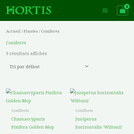
Aller
au
contenu
Accueil
/
Plantes
/ Coniferes
Coniferes
9 résultats affichés
Ce
produit
a
Coniferes
Coniferes
plusieurs
Chamaecyparis
Juniperus
variations.
Pisifera Golden Mop
horizontalis ‘Wiltonii’
Les