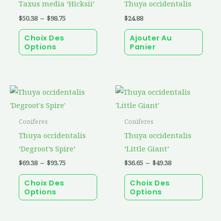
la
la
Taxus media ‘Hicksii’
Thuya occidentalis
à
$98.75
plusieurs
page
page
$
50.38
–
$
98.75
$
24.88
variations.
du
du
Choix Des
Ajouter Au
Les
produit
prod
Options
Panier
options
peuvent
être
Plage
Plage
Ce
Ce
choisies
de
de
produit
prod
prix :
prix :
sur
$69.38
$36.65
a
a
la
Coniferes
Coniferes
à
à
$93.75
plusieurs
$49.38
plusi
page
Thuya occidentalis
Thuya occidentalis
variations.
varia
du
‘Degroot’s Spire’
‘Little Giant’
Les
Les
produit
$
69.38
–
$
93.75
$
36.65
–
$
49.38
options
optio
Choix Des
Choix Des
peuvent
peuv
Options
Options
être
être
choisies
chois