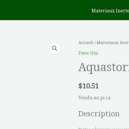
Materiaux Inert
quantité
Accueil
/
Materiaux Iner
de
Pave Uni
Aquastorm
Aquasto
$
10.51
Vendu au pi ca
Description