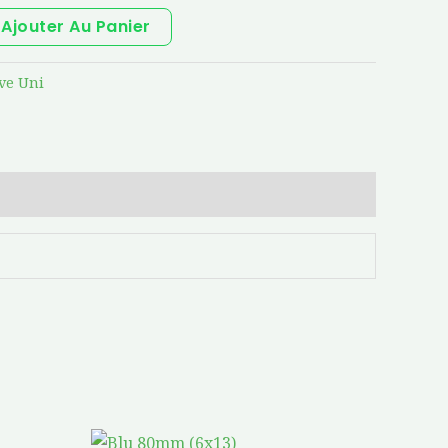
Ajouter Au Panier
ve Uni
Plage
Ce
Ce