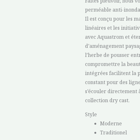
Faites pleuvoir, nous 
perméable anti-inondati
Il est conçu pour les 
linéaires et les initiat
avec Aquastrom et étend
d’aménagement paysag
l’herbe de pousser entr
compromettre la beaut
intégrées facilitent l
constant pour des ligne
s’écouler directement à
collection dry cast.
Style
Moderne
Traditionel