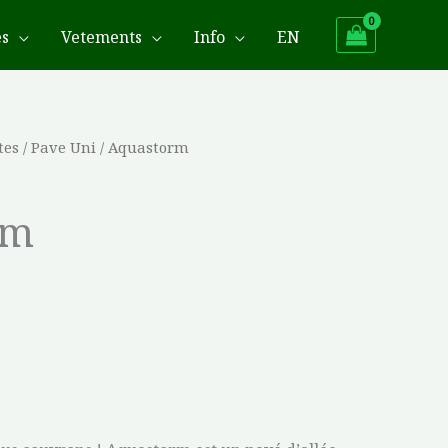
es
Vetements
Info
EN
tes
/
Pave Uni
/ Aquastorm
rm