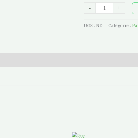
-
+
UGS :
ND
Catégorie :
Pa
Plage
Ce