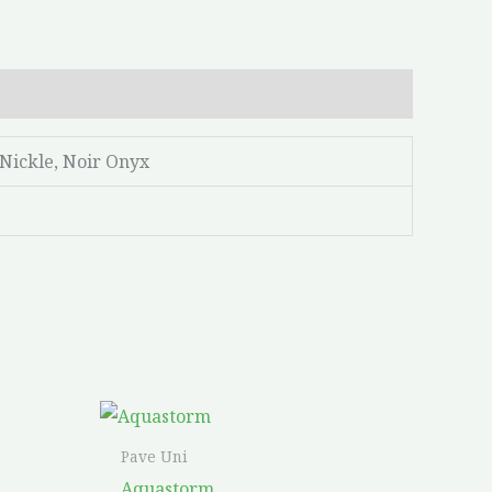
 Nickle, Noir Onyx
Ce
Ce
produit
produit
Pave Uni
a
a
Aquastorm