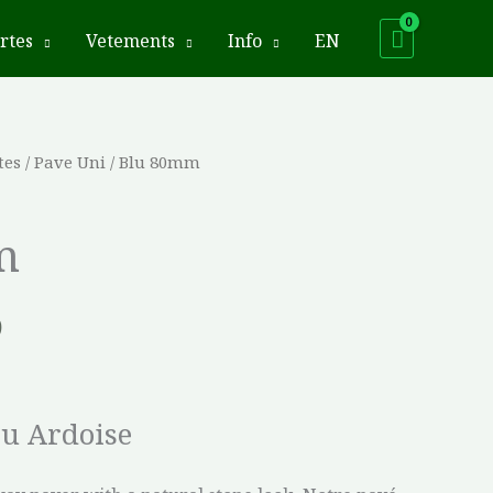
rtes
Vetements
Info
EN
tes
/
Pave Uni
/ Blu 80mm
Plage
de
m
prix :
$10.61
9
à
$12.19
lu Ardoise