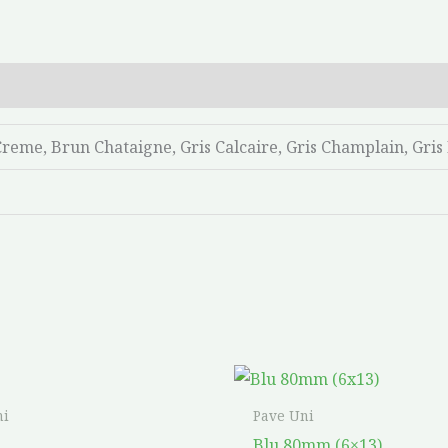
reme, Brun Chataigne, Gris Calcaire, Gris Champlain, Gris
Plage
Plage
Ce
de
de
produit
prix :
prix :
ni
Pave Uni
$11.09
$10.61
a
Blu 80mm (6×13)
à
à