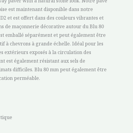
way paver with a natural stone look. Notre pavé
ise est maintenant disponible dans notre
2 et est offert dans des couleurs vibrantes et
ons de maçonnerie décorative autour du Blu 80
est emballé séparément et peut également être
tif à chevrons à grande échelle. Idéal pour les
es extérieurs exposés à la circulation des
nt est également résistant aux sels de
imats difficiles. Blu 80 mm peut également être
ication perméable.
ctique