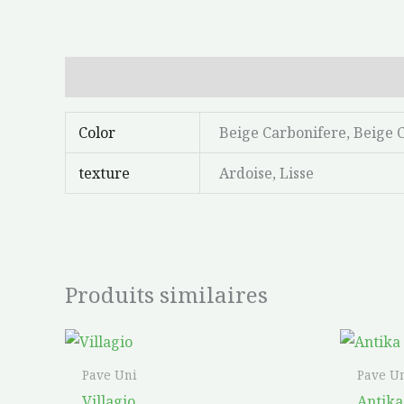
Informations complémentaires
Color
Beige Carbonifere, Beige C
texture
Ardoise, Lisse
Produits similaires
Plage
Ce
de
produit
prix :
Pave Uni
Pave U
$9.84
a
Villagio
Antika
à