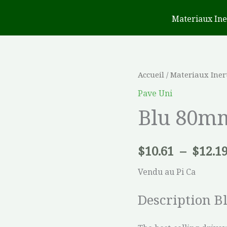
Materiaux Ine
quantité
Accueil
/
Materiaux Iner
de
Pave Uni
Blu
Blu 80m
80mm
$
10.61
–
$
12.1
Vendu au Pi Ca
Description B