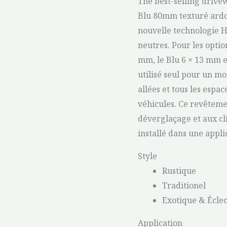
The best-selling drive
Blu 80mm texturé ardo
nouvelle technologie HD
neutres. Pour les opti
mm, le Blu 6 × 13 mm 
utilisé seul pour un mo
allées et tous les espac
véhicules. Ce revêteme
déverglaçage et aux cl
installé dans une appl
Style
Rustique
Traditionel
Exotique & Écle
Application