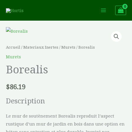
Aller
au
contenu
quantité
de
Borealis
Accueil
/
Materiaux Inertes
/
Murets
/ Borealis
Murets
Borealis
$
86.19
Description
Le mur de soutènement Borealis reproduit l’aspect
rustique d’un mur de jardin en bois dans une option en
béton sans entretien et plus durable. Inspiré par