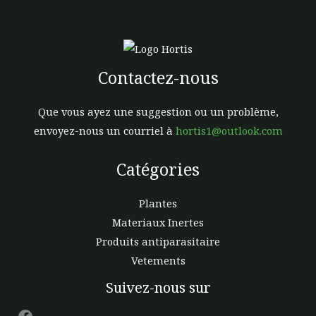
sur
la
page
du
Contactez-nous
prod
Que vous ayez une suggestion ou un problème,
envoyez-nous un courriel à
hortis1@outlook.com
Catégories
Plantes
Materiaux Inertes
Produits antiparasitaire
Vetements
Facebook
Suivez-nous sur