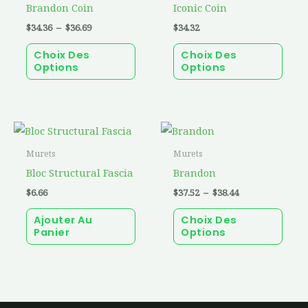
a
a
Brandon Coin
Iconic Coin
à
$36.69
plusieurs
plusi
$
34.36
–
$
36.69
$
34.32
variations.
varia
Choix Des
Choix Des
Les
Les
Options
Options
options
optio
peuvent
peuv
être
être
Plage
Ce
choisies
chois
de
prod
prix :
sur
sur
Murets
Murets
$37.52
a
la
la
Bloc Structural Fascia
Brandon
à
$38.44
plusi
page
page
$
6.66
$
37.52
–
$
38.44
varia
du
du
Ajouter Au
Choix Des
Les
produit
prod
Panier
Options
optio
peuv
être
chois