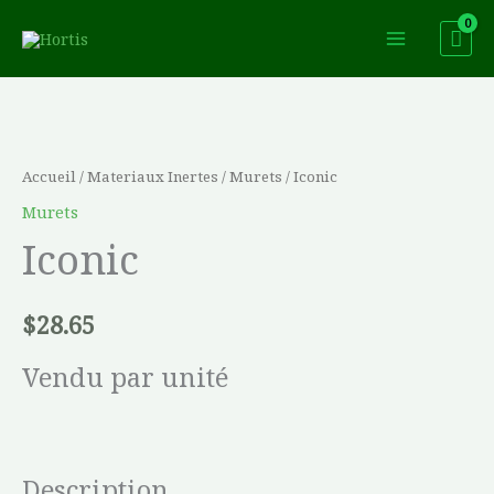
Aller
au
contenu
quantité
de
Iconic
Accueil
/
Materiaux Inertes
/
Murets
/ Iconic
Murets
Iconic
$
28.65
Vendu par unité
Description