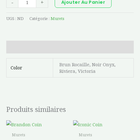
-
+
Ajouter Au Panier
UGS :
ND
Catégorie :
Murets
Informations complémentaires
Brun Rocaille, Noir Onyx,
Color
Riviera, Victoria
Produits similaires
Plage
Ce
Ce
de
produit
prod
prix :
Murets
Murets
$34.36