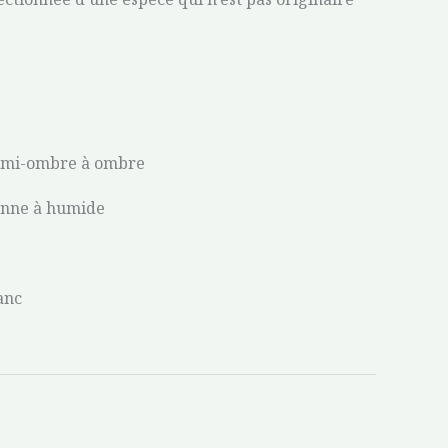
l, mi-ombre à ombre
enne à humide
anc