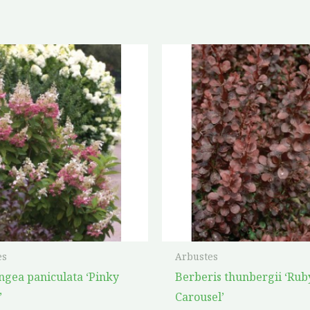
Plage
de
prix :
$27.00
à
$48.00
es
Arbustes
gea paniculata ‘Pinky
Berberis thunbergii ‘Rub
’
Carousel’