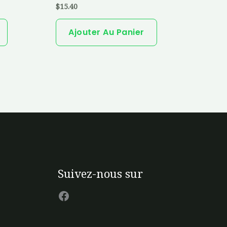
du
$
15.40
produit
Ajouter Au Panier
Facebook
Suivez-nous sur