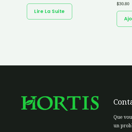
$
30.80
Lire La Suite
Ajo
Cont
Que vou
un prob