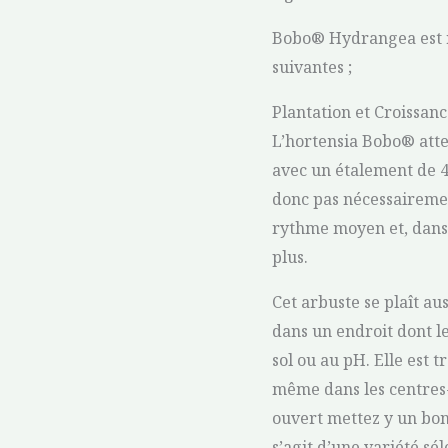
Bobo® Hydrangea est 
suivantes ;
Plantation et Croissan
L’hortensia Bobo® atte
avec un étalement de 4 p
donc pas nécessairemen
rythme moyen et, dans d
plus.
Cet arbuste se plaît aus
dans un endroit dont le
sol ou au pH. Elle est t
même dans les centres-v
ouvert mettez y un bonn
s’agit d’une variété sé