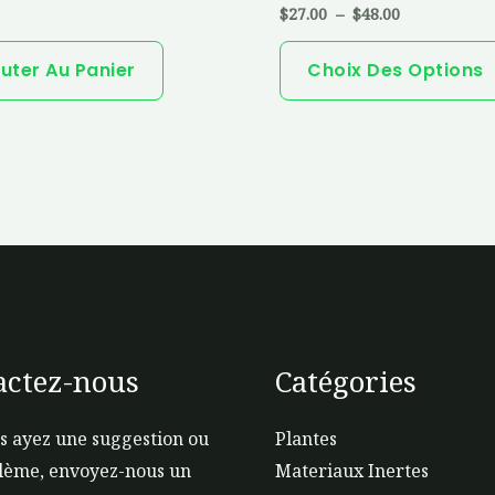
$
27.00
–
$
48.00
uter Au Panier
Choix Des Options
actez-nous
Catégories
s ayez une suggestion ou
Plantes
lème, envoyez-nous un
Materiaux Inertes