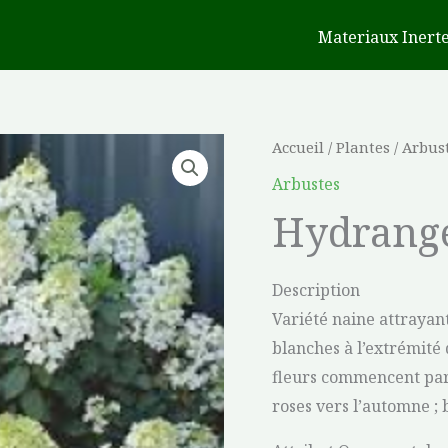
Materiaux Inert
Accueil
/
Plantes
/
Arbus
Arbustes
Hydrange
Description
Variété naine attrayan
blanches à l’extrémité
fleurs commencent par 
roses vers l’automne ; 