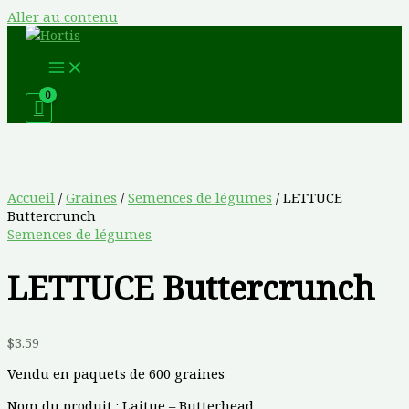
Aller au contenu
Accueil
/
Graines
/
Semences de légumes
/ LETTUCE
Buttercrunch
Semences de légumes
LETTUCE Buttercrunch
$
3.59
Vendu en paquets de 600 graines
Nom du produit :
Laitue – Butterhead