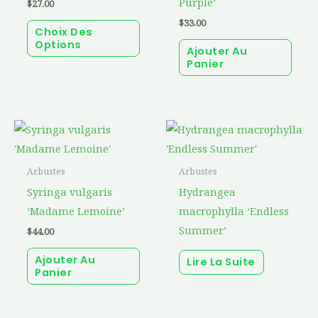
Purple’
$
27.00
options
$
33.00
Choix Des
peuvent
Options
Ajouter Au
être
Panier
choisies
sur
la
page
du
produit
Arbustes
Arbustes
Syringa vulgaris
Hydrangea
‘Madame Lemoine’
macrophylla ‘Endless
Summer’
$
44.00
Ajouter Au
Lire La Suite
Panier