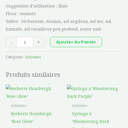
Suggestion d’utilisation : Haie
Fleur : voyante
Tolère : Sécheresse, érosion, sol argileux, sol sec, sol
humide, sol rocailleux peu profond, noyer noir
-
+
Ajouter Au Panier
Catégorie :
Arbustes
Produits similaires
Ce
produit
a
Arbustes
Arbustes
plusieurs
Berberis thunbergii
Syringa x
variations.
‘Rose Glow’
‘Bloomerang Dark
Les