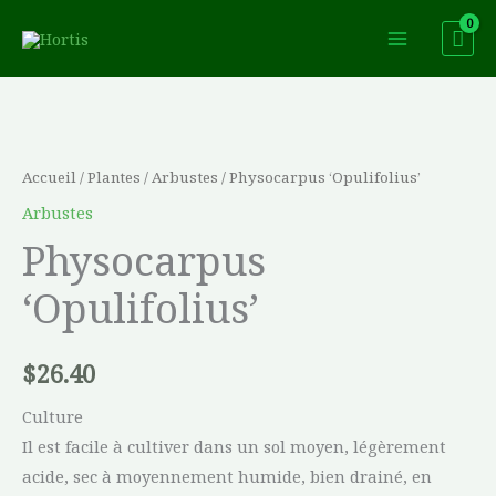
Aller
au
contenu
quantité
de
Physocarpus
Accueil
/
Plantes
/
Arbustes
/ Physocarpus ‘Opulifolius’
'Opulifolius'
Arbustes
Physocarpus
‘Opulifolius’
$
26.40
Culture
Il est facile à cultiver dans un sol moyen, légèrement
acide, sec à moyennement humide, bien drainé, en