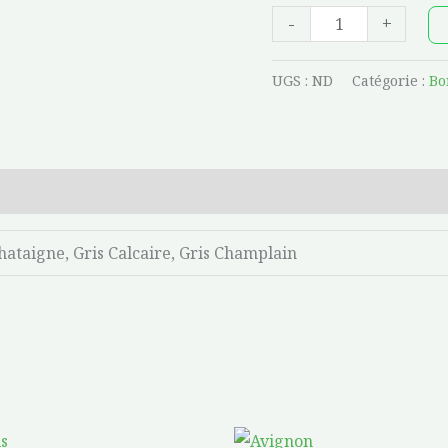
-
+
UGS :
ND
Catégorie :
Bo
ataigne, Gris Calcaire, Gris Champlain
Ce