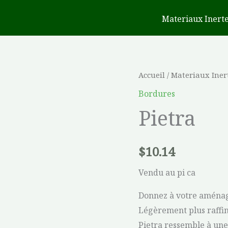
Materiaux Inert
quantité
Accueil
/
Materiaux Iner
de
Bordures
Pietra
Pietra
$
10.14
Vendu au pi ca
Donnez à votre aménage
Légèrement plus raffin
Pietra ressemble à une