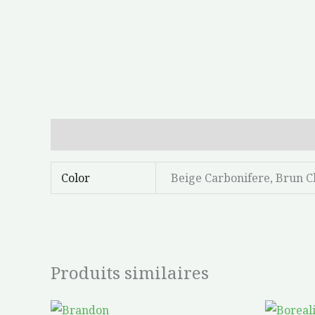
Informations complémentaires
Color
Beige Carbonifere, Brun Ch
Produits similaires
Plage
Ce