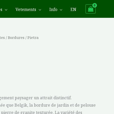
es
Vetements
Info
EN
tes
/
Bordures
/ Pietra
ment paysager un attrait distinctif.
ée que Belgik, la bordure de jardin et de pelouse
 pierre de granite texturée. La variété des