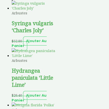
Arbustes
Syringa vulgaris
‘Charles Joly’
$
52.80
Ajouter Au
Panier
Arbustes
Hydrangea
paniculata ‘Little
Lime’
$
26.40
Ajouter Au
Panier