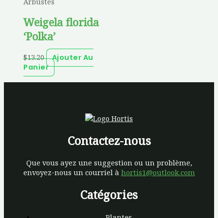
Arbustes
Weigela florida
‘Polka’
$
13.20
Ajouter Au
Panier
Contactez-nous
Que vous ayez une suggestion ou un problème,
envoyez-nous un courriel à
hortis1@outlook.com
Catégories
Plantes