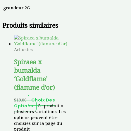
grandeur
2G
Produits similaires
Arbustes
Spiraea x
bumalda
‘Goldflame’
(flamme d’or)
$
19.00
Choix Des
Ce produit a
Options
plusieurs variations. Les
options peuvent être
choisies sur la page du
produit