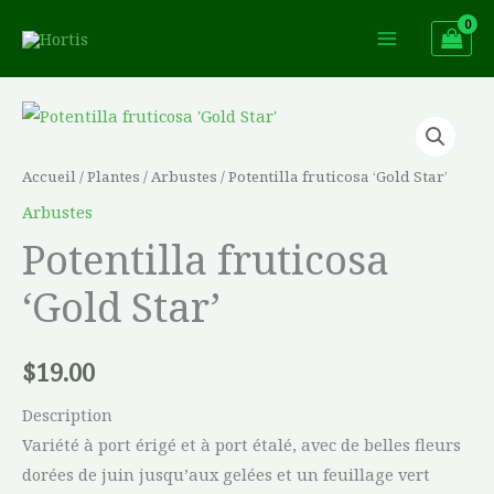
Aller
au
contenu
quantité
de
Potentilla
Accueil
/
Plantes
/
Arbustes
/ Potentilla fruticosa ‘Gold Star’
fruticosa
Arbustes
'Gold
Potentilla fruticosa
Star'
‘Gold Star’
$
19.00
Description
Variété à port érigé et à port étalé, avec de belles fleurs
dorées de juin jusqu’aux gelées et un feuillage vert