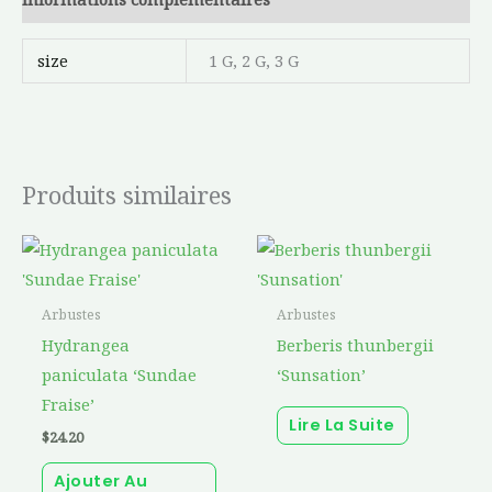
size
1 G, 2 G, 3 G
Produits similaires
Arbustes
Arbustes
Hydrangea
Berberis thunbergii
paniculata ‘Sundae
‘Sunsation’
Fraise’
Lire La Suite
$
24.20
Ajouter Au