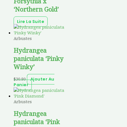
Forsythia x
‘Northern Gold’
Lire La Suite
Arbustes
Hydrangea
paniculata ‘Pinky
Winky’
$
30.80
Ajouter Au
Panier
Arbustes
Hydrangea
paniculata ‘Pink