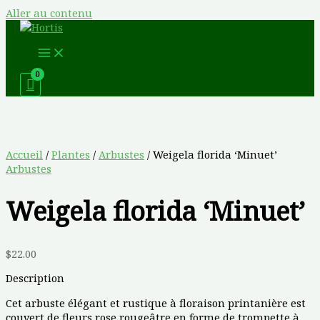
Aller au contenu
Accueil
/
Plantes
/
Arbustes
/ Weigela florida ‘Minuet’
Arbustes
Weigela florida ‘Minuet’
$
22.00
Description
Cet arbuste élégant et rustique à floraison printanière est
couvert de fleurs rose rougeâtre en forme de trompette à