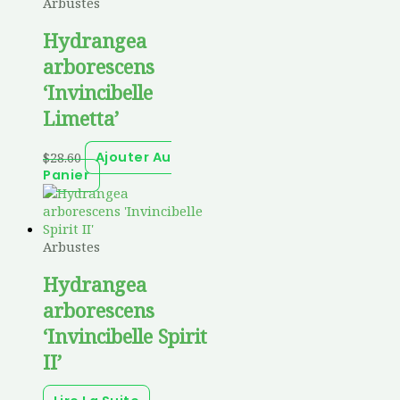
Arbustes
Hydrangea
arborescens
‘Invincibelle
Limetta’
$
28.60
Ajouter Au
Panier
Arbustes
Hydrangea
arborescens
‘Invincibelle Spirit
II’