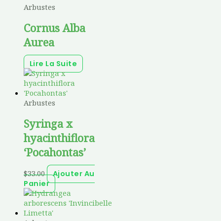
Arbustes
Cornus Alba
Aurea
Lire La Suite
Arbustes
Syringa x
hyacinthiflora
‘Pocahontas’
$
33.00
Ajouter Au
Panier