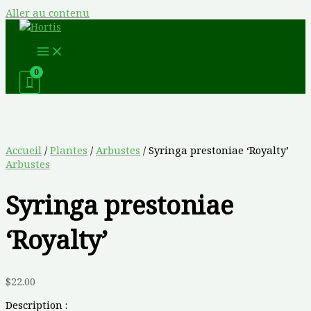
Aller au contenu
Accueil
/
Plantes
/
Arbustes
/ Syringa prestoniae ‘Royalty’
Arbustes
Syringa prestoniae
‘Royalty’
$
22.00
Description :