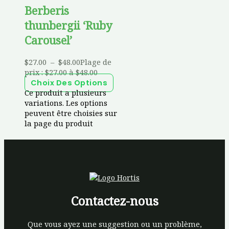
Berberis
thunbergii ‘Ruby
Carousel’
$
27.00
–
$
48.00
Plage de
prix : $27.00 à $48.00
Choix Des Options
Ce produit a plusieurs
variations. Les options
peuvent être choisies sur
la page du produit
Contactez-nous
Que vous ayez une suggestion ou un problème,