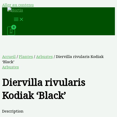
Aller au contenu
Accueil
/
Plantes
/
Arbustes
/ Diervilla rivularis Kodiak
‘Black’
Arbustes
Diervilla rivularis
Kodiak ‘Black’
Description